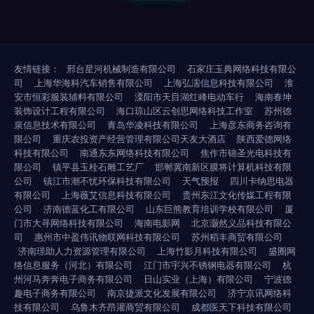
友情链接：
邢台星河机械制造有限公司
石家庄玉典网络科技有限公
司
上海华海科汽车销售有限公司
上海弘濡信息科技有限公司
淮
安市恒彩服装辅料有限公司
溧阳市天目湖红峰电动车行
海南春坤
装饰设计工程有限公司
海口琼山区云创思网络科技工作室
苏州德
泉信息技术有限公司
青岛华凌科技有限公司
上海彦东商务咨询有
限公司
重庆农投资产经营管理有限公司天友大酒店
陕西爱德网络
科技有限公司
南通东东网络科技有限公司
焦作市锦圣光电科技有
限公司
镇平县玉栓石雕工艺厂
邯郸冀南新区膜将计算机科技有限
公司
镇江市潮不忧环保科技有限公司
天气预报
四川卡纳思电器
有限公司
上海薇艾信息科技有限公司
贵州东江文化传媒工程有限
公司
济南德蓝化工有限公司
山东巨熊教育培训学校有限公司
厦
门市大寻网络科技有限公司
海南电影网
北京灏然义品科技有限公
司
惠州市中盈伟讯物联网科技有限公司
苏州稻丰商贸有限公司
济南璟助人力资源管理有限公司
上海竹影月科技有限公司
盛圈网
络信息服务（河北）有限公司
江门市宇兴不锈钢电器有限公司
杭
州河马奔奔电子商务有限公司
日山实业（上海）有限公司
宁波德
趣电子商务有限公司
南京捷派文化发展有限公司
济宁京讯网络科
技有限公司
乌鲁木齐昂灌商贸有限公司
成都医天下科技有限公司